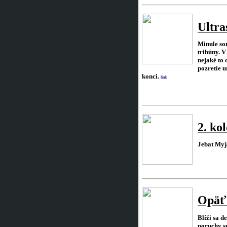
Ultra
Minule so
tribúny. V
nejaké to 
pozretie 
konci.
link
2. ko
Jebat Myja
Opäť
Blíži sa d
poruchy s