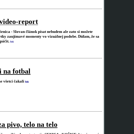
video-report
enica - Slovan článok písat nebudem ale zato si možete
šetky zaujímavé momenty vo vizuálnej podobe. Dúfam, že sa
páčit.
link
i na fotbal
e všetci čakali
link
a pivo, telo na telo