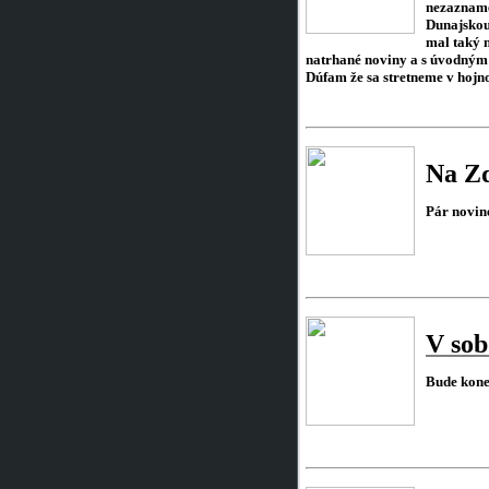
nezazname
Dunajskou 
mal taký n
natrhané noviny a s úvodným
Dúfam že sa stretneme v hoj
Na Zd
Pár novin
V sob
Bude kone