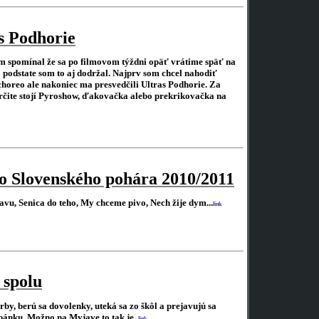
s Podhorie
m spomínal že sa po filmovom týždni opäť vrátime späť na
 podstate som to aj dodržal. Najprv som chcel nahodiť
choreo ale nakoniec ma presvedčili Ultras Podhorie. Za
určite stojí Pyroshow, ďakovačka alebo prekrikovačka na
lo Slovenského pohára 2010/2011
vu, Senica do teho, My chceme pivo, Nech žije dym...
link
 spolu
erby, berú sa dovolenky, uteká sa zo škôl a prejavujú sa
pánku. Možno na Myjave to tak je.
link