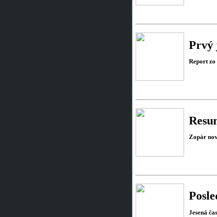
Prvý 
Report zo
Resu
Zopár novi
Posle
Jesená ča