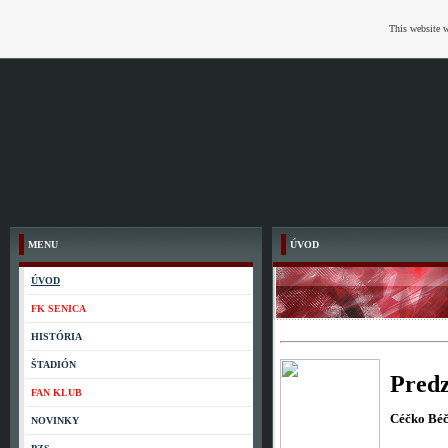
This website w
MENU
ÚVOD
ÚVOD
FK SENICA
HISTÓRIA
ŠTADIÓN
Predz
FAN KLUB
Céčko Bé
NOVINKY