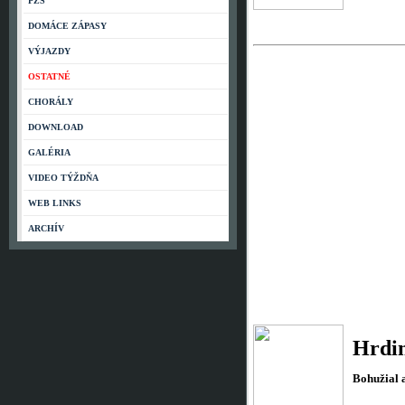
PZS
DOMÁCE ZÁPASY
VÝJAZDY
OSTATNÉ
CHORÁLY
DOWNLOAD
GALÉRIA
VIDEO TÝŽDŇA
WEB LINKS
ARCHÍV
Hrdi
Bohužial a