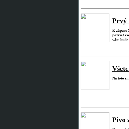
Prvý 
K zápasu S
pozriet v
vám bude 
Všetc
Na toto sm
Pivo z