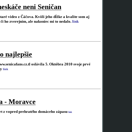
eskáče neni Seničan
aré video z Čáčova. Kvôli jeho dĺžke a kvalite som aj
či ho zverejním, ale nakoniec mi to nedalo.
link
o najlepšie
w.senicafans.cz.tl oslávila 5. Októbra 2010 svoje prvé
ny
link
a - Moravce
rt z vopred prehratého domáceho zápasu
link