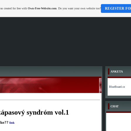
REGISTER FO
as created for free with
Own-Free-Website.com
. Do you want your own website too?
ANKETA
BlueBoard.cz
CHAT
ápasový syndróm vol.1
čko??
link