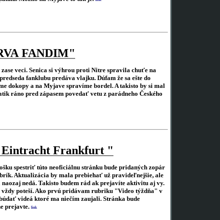
RVA FANDIM"
zase veci. Senica si výhrou proti Nitre spravila chuťe na
predseda fanklubu predáva vlajku. Dúfam že sa ešte do
me dokopy a na Myjave spravíme bordel. A takisto by si mal
atik ráno pred zápasem povedať vetu z parádneho Českého
 Eintracht Frankfurt
"
ošku spestriť túto neoficiálnu stránku bude pridaných zopár
rík. Aktualizácia by mala prebiehať už pravideľnejšie, ale
 naozaj nedá. Takisto budem rád ak prejavíte aktivitu aj vy.
vždy poteší. Ako prvú pridávam rubriku "Video týždňa" v
ibúdať videá ktoré ma niečím zaujali. Stránka bude
e prejavte.
link