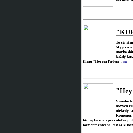
"KU
To sú nám 
Myjavu a 
utorka dá
každý fan
filmu "Horem Pádem".
link
"
Hey
V snahe tr
nových rub
niekedy sa
Komentár 
ktorej by mali pravideľne pr
komentovateľná, tak sa kľudn