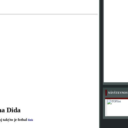
NÁVŠTEVNOS
na Dida
j takýto je fotbal
link