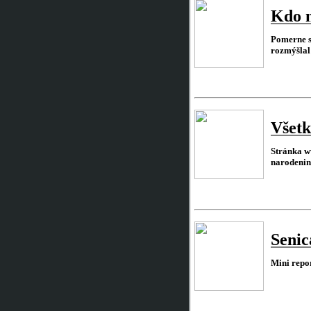
Kdo n
Pomerne st
rozmýšlal 
Všetk
Stránka ww
narodeni
Senic
Mini repo