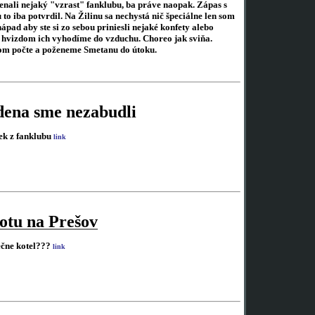
nali nejaký "vzrast" fanklubu, ba práve naopak. Zápas s
to iba potvrdil. Na Žilinu sa nechystá nič špeciálne len som
ápad aby ste si zo sebou priniesli nejaké konfety alebo
 hvizdom ich vyhodíme do vzduchu. Choreo jak sviňa.
nom počte a poženeme Smetanu do útoku.
ena sme nezabudli
ek z fanklubu
link
otu na Prešov
čne kotel???
link