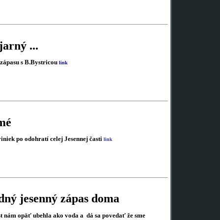
jarný ...
 zápasu s B.Bystricou
link
mé
niek po odohratí celej Jesennej časti
link
dný jesenný zápas doma
st nám opäť ubehla ako voda a dá sa povedať že sme