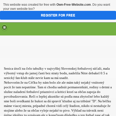
This website was created for free with
Own-Free-Website.com
. Do you want
your own website too?
REGISTER FOR FREE
Senica útočí na čelo tabulky v najvyššej Slovenskej fotbalovej súťaži, mala
výborný vstup do jarnej časti bez straty bodu, nadelila Nitre debakel 0:5 a
senický fan-klub stále nevie kam sa má usadit.
Nehovorím že na Céčku by nám bolo zle ale mám taký nejaký vnútorný
pocit že tam nepatríme. Tam si chodia sadnút permanentkári, rodiny s detmi a
slušne naladení fotbaloví priaznivci a kritici ktorí sa občas zapoja do
povzbudzovania. Reči o lepšej akustike sú podla mna zbytočné lebo každý
sme boli svedkami že hukot sa dá spraviť kludne aj na tribúné "D". Na béčku
máme viacej miesta, prípadné choreá vidí celý štadion, nikdo si nestažuje že
stojíme alebo že sa občas vyleje nejaké to pivo. Výhlad na trávnik neni
úplne ideálny to uznávam ale v konečnom dôsledku o ten fotbal zase až tak