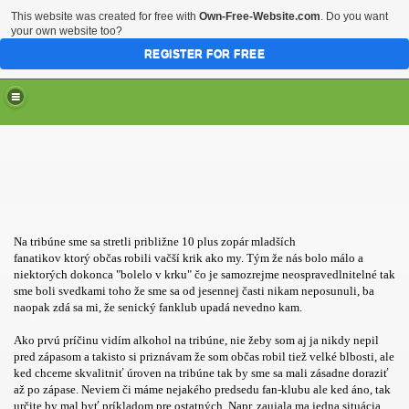
This website was created for free with
Own-Free-Website.com
. Do you want
your own website too?
REGISTER FOR FREE
Na tribúne sme sa stretli približne 10 plus zopár mladších
fanatikov ktorý občas robili vačší krik ako my. Tým že nás bolo málo a
niektorých dokonca "bolelo v krku" čo je samozrejme neospravedlnitelné tak
sme boli svedkami toho že sme sa od jesennej časti nikam neposunuli, ba
naopak zdá sa mi, že senický fanklub upadá nevedno kam.
Ako prvú príčinu vidím alkohol na tribúne, nie žeby som aj ja nikdy nepil
pred zápasom a takisto si priznávam že som občas robil tiež velké blbosti, ale
ked chceme skvalitniť úroven na tribúne tak by sme sa mali zásadne doraziť
až po zápase. Neviem či máme nejakého predsedu fan-klubu ale ked áno, tak
určite by mal byť príkladom pre ostatných. Napr. zaujala ma jedna situácia