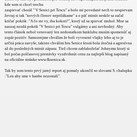
kde som si chcel trochu
zaspievať chorál " V Senici pri Tescu" a bolo mi povedané nech to nespievam
ževraj si tak "nových členov neprilákame" a o päť minút neskôr sa začal
kričať pokrik: "A čo ste vy, iba kokoti!", ktorý už sa spievať mohol. Mne sa
naozaj nezdá pokrik "V Senici pri Tescu" vulgárny a ani nevhodný. Aby
tento článok nebol venovaný len nedostatkom fanklubu musím spomenúť aj
zopár pozitív. Samozrejme chválim že boli vyvesené vlajky lebo aj to je
určitá práca navyše, takisto chválim hru Senice ktorá bola útočná a agresívna
SLAVA
až do posledných minút zápasu. Tiež chcem zablahoželať Johnymu ktorý si
bol počas polčasovej prestávky vyzdvihnút cenu za najlepší blog napísaný
na oficiálne stránke www.fksenica.sk.
Tak by som tento prvý jarný report aj pomaly ukončil so slovami S. chalupku
VA
:"Len aby sme v hanbe nezostali".
ROK
REŠOV